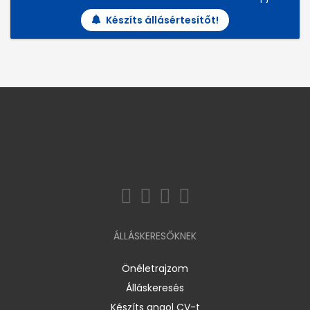
Készíts állásértesítőt!
ÁLLÁSKERESŐKNEK
Önéletrajzom
Álláskeresés
Készíts angol CV-t