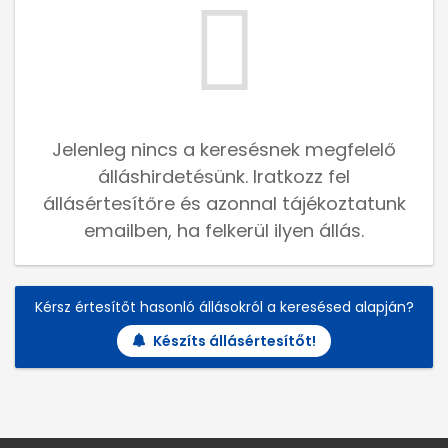
Jelenleg nincs a keresésnek megfelelő
álláshirdetésünk. Iratkozz fel
állásértesítőre és azonnal tájékoztatunk
emailben, ha felkerül ilyen állás.
Kérsz értesítőt hasonló állásokról a keresésed alapján?
Készíts állásértesítőt!