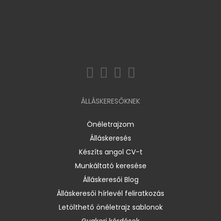
ÁLLÁSKERESŐKNEK
Önéletrajzom
Álláskeresés
Készíts angol CV-t
Munkáltató keresése
Álláskeresői Blog
Álláskeresői hírlevél feliratkozás
Letölthető önéletrajz sablonok
Gyakori kérdések