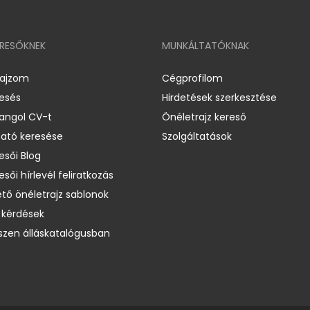
ERESŐKNEK
MUNKÁLTATÓKNAK
rajzom
Cégprofilom
resés
Hirdetések szerkesztése
 angol CV-t
Önéletrajz kereső
ató keresése
Szolgáltatások
esői Blog
esői hírlevél feliratkozás
ető önéletrajz sablonok
 kérdések
zen álláskatalógusban