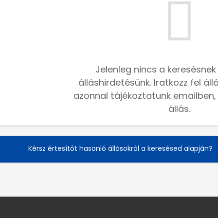
Jelenleg nincs a keresésnek
álláshirdetésünk. Iratkozz fel ál
azonnal tájékoztatunk emailben, h
állás.
Kérsz értesítőt hasonló állásokról a keresésed alapján?