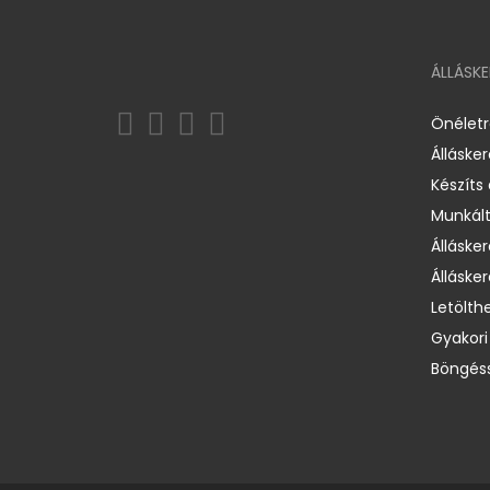
ÁLLÁSK
Önélet
Álláske
Készíts
Munkált
Állásker
Állásker
Letölth
Gyakori
Böngéss