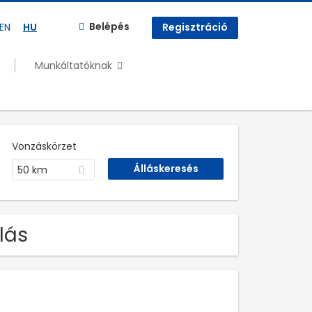
Belépés
EN
HU
Regisztráció
Munkáltatóknak
Vonzáskörzet
50 km
lás