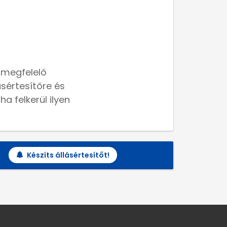
 megfelelő
lásértesítőre és
a felkerül ilyen
Készíts állásértesítőt!