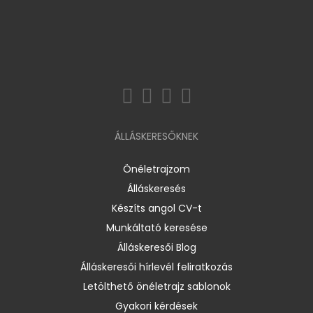
ÁLLÁSKERESŐKNEK
Önéletrajzom
Álláskeresés
Készíts angol CV-t
Munkáltató keresése
Álláskeresői Blog
Álláskeresői hírlevél feliratkozás
Letölthető önéletrajz sablonok
Gyakori kérdések