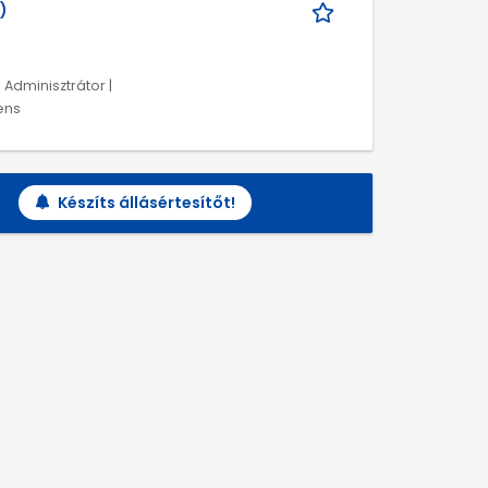
)
 Adminisztrátor |
ens
Készíts állásértesítőt!