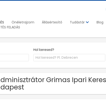
SÉS
Önéletrajzom
Állásértesítő
Blog
Tudástár
ETÉS FELADÁS
Hol keresed?
Adminisztrátor Grimas Ipari Keres
udapest