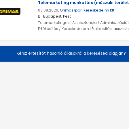
Telemarketing munkatárs (műszaki terület
03.08.2026,
Grimas Ipari Kereskedelmi Kft
Budapest, Pest
Telemarketinges | Asszisztencia / Adminisztráció |
Értékesítés / Kereskedelem | Értékesítési assziszt
Kérsz értesítőt hasonló állásokról a keresésed alapján?