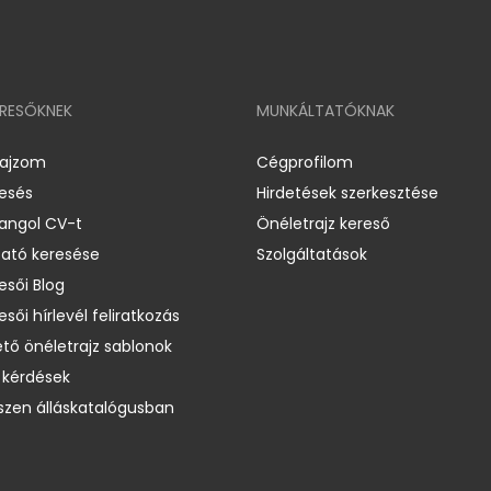
ERESŐKNEK
MUNKÁLTATÓKNAK
rajzom
Cégprofilom
resés
Hirdetések szerkesztése
 angol CV-t
Önéletrajz kereső
ató keresése
Szolgáltatások
esői Blog
esői hírlevél feliratkozás
ető önéletrajz sablonok
 kérdések
zen álláskatalógusban