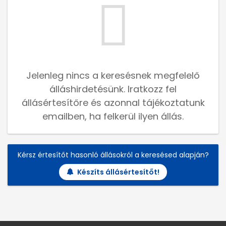
Jelenleg nincs a keresésnek megfelelő
álláshirdetésünk. Iratkozz fel
állásértesítőre és azonnal tájékoztatunk
emailben, ha felkerül ilyen állás.
Kérsz értesítőt hasonló állásokról a keresésed alapján?
Készíts állásértesítőt!