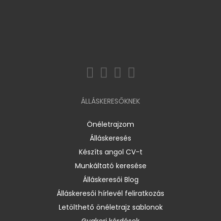
ÁLLÁSKERESŐKNEK
Önéletrajzom
Álláskeresés
Készíts angol CV-t
Munkáltató keresése
Álláskeresői Blog
Álláskeresői hírlevél feliratkozás
Letölthető önéletrajz sablonok
Gyakori kérdések