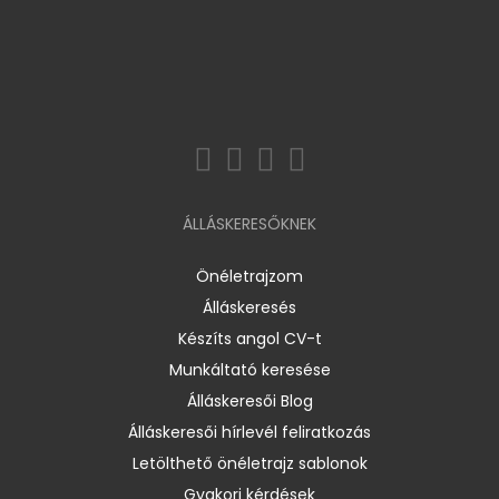
ÁLLÁSKERESŐKNEK
Önéletrajzom
Álláskeresés
Készíts angol CV-t
Munkáltató keresése
Álláskeresői Blog
Álláskeresői hírlevél feliratkozás
Letölthető önéletrajz sablonok
Gyakori kérdések