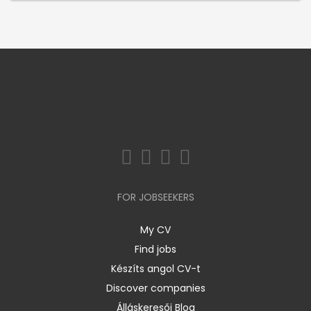
FOR JOBSEEKERS
My CV
Find jobs
Készíts angol CV-t
Discover companies
Álláskeresői Blog