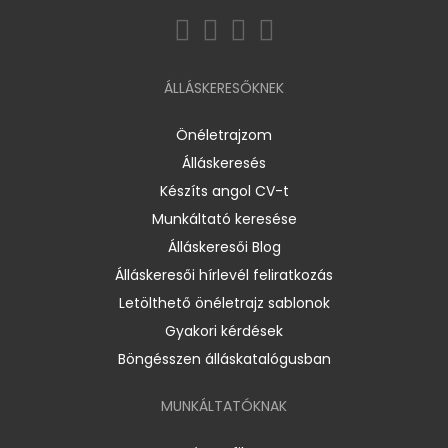
ÁLLÁSKERESŐKNEK
Önéletrajzom
Álláskeresés
Készíts angol CV-t
Munkáltató keresése
Álláskeresői Blog
Álláskeresői hírlevél feliratkozás
Letölthető önéletrajz sablonok
Gyakori kérdések
Böngésszen álláskatalógusban
MUNKÁLTATÓKNAK