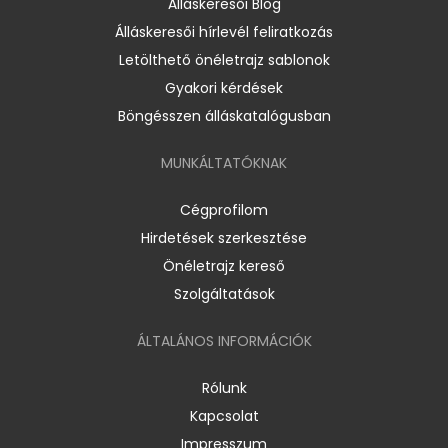
Álláskeresői Blog
Álláskeresői hírlevél feliratkozás
Letölthető önéletrajz sablonok
Gyakori kérdések
Böngésszen álláskatalógusban
MUNKÁLTATÓKNAK
Cégprofilom
Hirdetések szerkesztése
Önéletrajz kereső
Szolgáltatások
ÁLTALÁNOS INFORMÁCIÓK
Rólunk
Kapcsolat
Impresszum