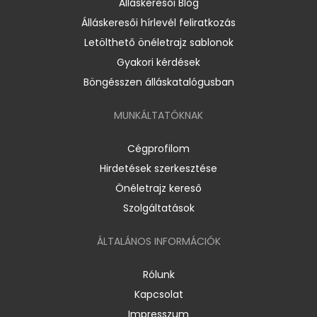
Álláskeresői Blog
Álláskeresői hírlevél feliratkozás
Letölthető önéletrajz sablonok
Gyakori kérdések
Böngésszen álláskatalógusban
MUNKÁLTATÓKNAK
Cégprofilom
Hirdetések szerkesztése
Önéletrajz kereső
Szolgáltatások
ÁLTALÁNOS INFORMÁCIÓK
Rólunk
Kapcsolat
Impresszum