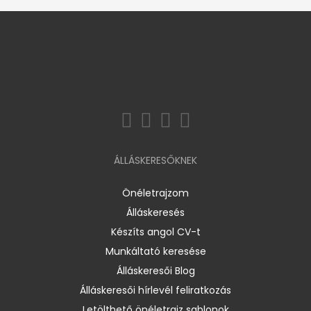
ÁLLÁSKERESŐKNEK
Önéletrajzom
Álláskeresés
Készíts angol CV-t
Munkáltató keresése
Álláskeresői Blog
Álláskeresői hírlevél feliratkozás
Letölthető önéletrajz sablonok