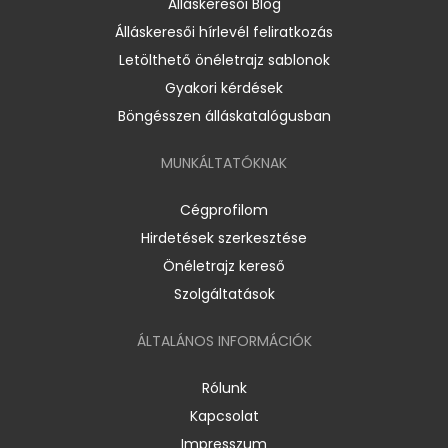
Álláskeresői Blog
Álláskeresői hírlevél feliratkozás
Letölthető önéletrajz sablonok
Gyakori kérdések
Böngésszen álláskatalógusban
MUNKÁLTATÓKNAK
Cégprofilom
Hirdetések szerkesztése
Önéletrajz kereső
Szolgáltatások
ÁLTALÁNOS INFORMÁCIÓK
Rólunk
Kapcsolat
Impresszum