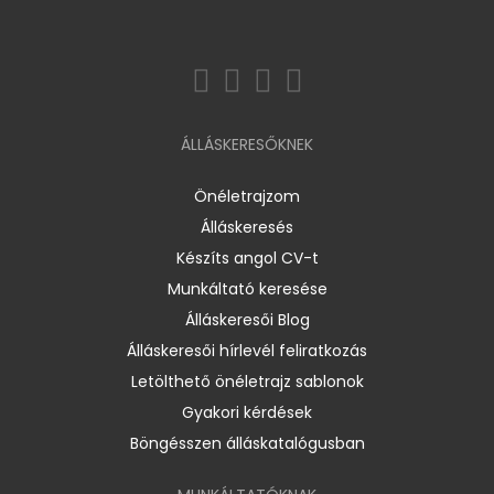
ÁLLÁSKERESŐKNEK
Önéletrajzom
Álláskeresés
Készíts angol CV-t
Munkáltató keresése
Álláskeresői Blog
Álláskeresői hírlevél feliratkozás
Letölthető önéletrajz sablonok
Gyakori kérdések
Böngésszen álláskatalógusban