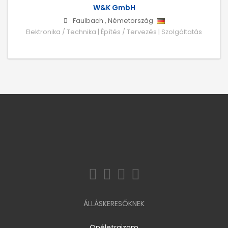
W&K GmbH
Faulbach
,
Németország
Elektronika / Technika | Építés / Tervezés | Szolgáltatás
ÁLLÁSKERESŐKNEK
Önéletrajzom