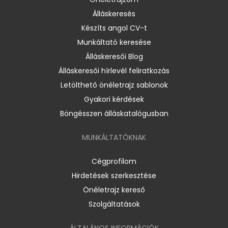
Álláskeresés
Készíts angol CV-t
Munkáltató keresése
Álláskeresői Blog
Álláskeresői hírlevél feliratkozás
Letölthető önéletrajz sablonok
Gyakori kérdések
Böngésszen álláskatalógusban
MUNKÁLTATÓKNAK
Cégprofilom
Hirdetések szerkesztése
Önéletrajz kereső
Szolgáltatások
ÁLTALÁNOS INFORMÁCIÓK