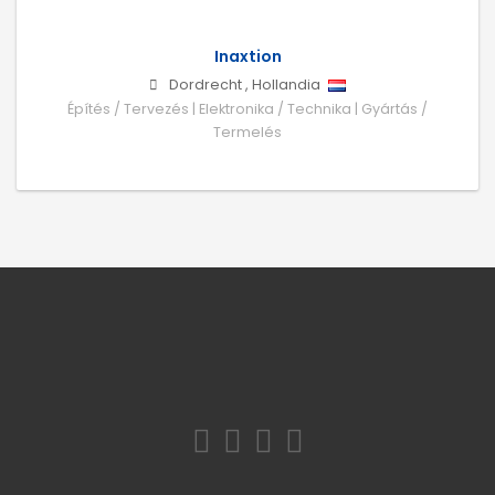
Inaxtion
Dordrecht
,
Hollandia
Építés / Tervezés | Elektronika / Technika | Gyártás /
Termelés