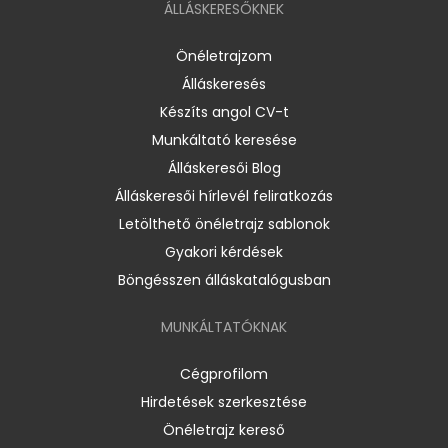
ÁLLÁSKERESŐKNEK
Önéletrajzom
Álláskeresés
Készíts angol CV-t
Munkáltató keresése
Álláskeresői Blog
Álláskeresői hírlevél feliratkozás
Letölthető önéletrajz sablonok
Gyakori kérdések
Böngésszen álláskatalógusban
MUNKÁLTATÓKNAK
Cégprofilom
Hirdetések szerkesztése
Önéletrajz kereső