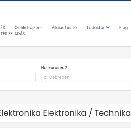
SÉS
Önéletrajzom
Állásértesítő
Blog
Tudástár
ETÉS FELADÁS
Hol keresed?
Elektronika Elektronika / Techni