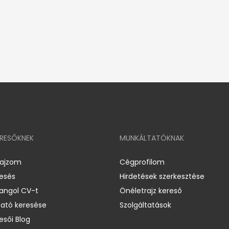
ERESŐKNEK
MUNKÁLTATÓKNAK
rajzom
Cégprofilom
resés
Hirdetések szerkesztése
 angol CV-t
Önéletrajz kereső
ató keresése
Szolgáltatások
esői Blog