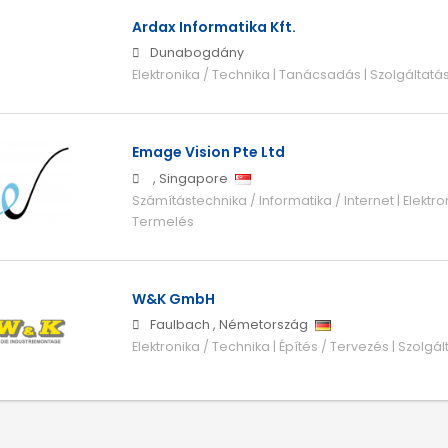
Ardax Informatika Kft.
Dunabogdány
Elektronika / Technika | Tanácsadás | Szolgáltatá
Emage Vision Pte Ltd
,
Singapore
Számítástechnika / Informatika / Internet | Elektro
Termelés
W&K GmbH
Faulbach
,
Németország
Elektronika / Technika | Építés / Tervezés | Szolgál