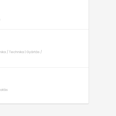
s
nika / Technika | Gyártás /
tatás