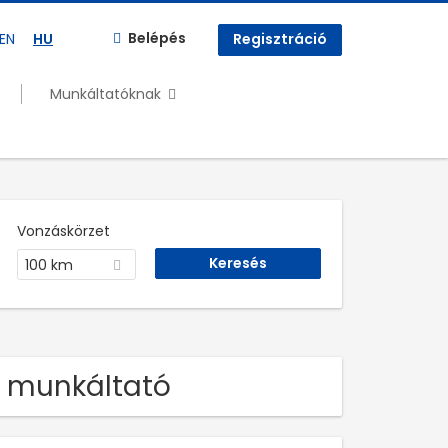
Belépés
EN
HU
Regisztráció
Munkáltatóknak
Vonzáskörzet
100 km
ka munkáltató