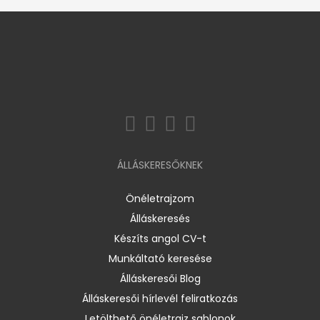
ÁLLÁSKERESŐKNEK
Önéletrajzom
Álláskeresés
Készíts angol CV-t
Munkáltató keresése
Álláskeresői Blog
Álláskeresői hírlevél feliratkozás
Letölthető önéletrajz sablonok