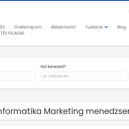
SÉS
Önéletrajzom
Állásértesítő
Blog
Tudástár
ETÉS FELADÁS
Hol keresed?
Informatika Marketing menedzse