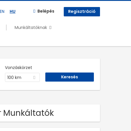
Belépés
EN
HU
Regisztráció
Munkáltatóknak
Vonzáskörzet
100 km
r Munkáltatók