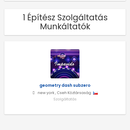
1 Építész Szolgáltatás
Munkáltatók
geometry dash subzero
new york
,
Cseh Köztársaság
Szolgáltatás