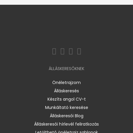
ÁLLÁSKERESŐKNEK
Önéletrajzom
Álláskeresés
Készíts angol CV-t
Munkáltató keresése
Álláskeresői Blog
Álláskeresői hírlevél feliratkozás
Letölthető önéletrajz sablonok