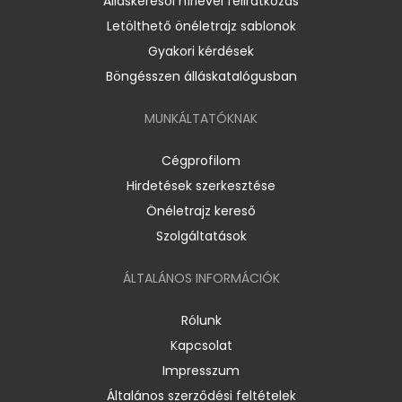
Álláskeresői hírlevél feliratkozás
Letölthető önéletrajz sablonok
Gyakori kérdések
Böngésszen álláskatalógusban
MUNKÁLTATÓKNAK
Cégprofilom
Hirdetések szerkesztése
Önéletrajz kereső
Szolgáltatások
ÁLTALÁNOS INFORMÁCIÓK
Rólunk
Kapcsolat
Impresszum
Általános szerződési feltételek