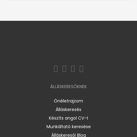
ÁLLÁSKERESŐKNEK
Önéletrajzom
Álláskeresés
Készíts angol CV-t
Munkáltató keresése
Álláskeresői Blog