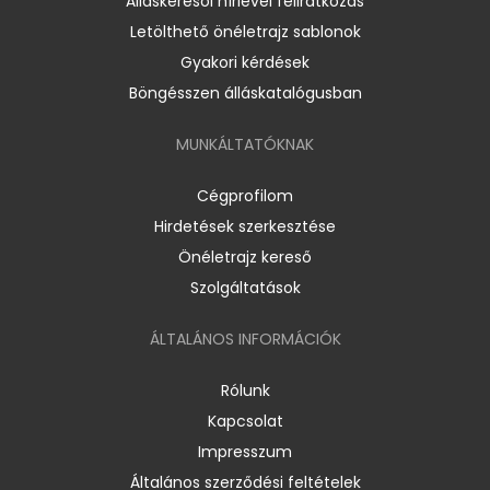
Álláskeresői hírlevél feliratkozás
Letölthető önéletrajz sablonok
Gyakori kérdések
Böngésszen álláskatalógusban
MUNKÁLTATÓKNAK
Cégprofilom
Hirdetések szerkesztése
Önéletrajz kereső
Szolgáltatások
ÁLTALÁNOS INFORMÁCIÓK
Rólunk
Kapcsolat
Impresszum
Általános szerződési feltételek