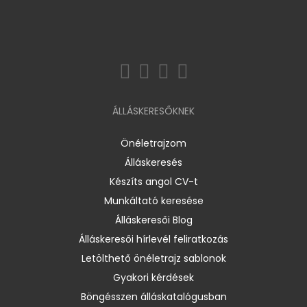
ÁLLÁSKERESŐKNEK
Önéletrajzom
Álláskeresés
Készíts angol CV-t
Munkáltató keresése
Álláskeresői Blog
Álláskeresői hírlevél feliratkozás
Letölthető önéletrajz sablonok
Gyakori kérdések
Böngésszen álláskatalógusban