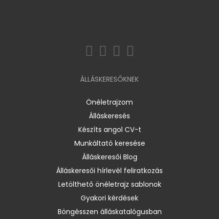
ÁLLÁSKERESŐKNEK
Önéletrajzom
Álláskeresés
Készíts angol CV-t
Munkáltató keresése
Álláskeresői Blog
Álláskeresői hírlevél feliratkozás
Letölthető önéletrajz sablonok
Gyakori kérdések
Böngésszen álláskatalógusban