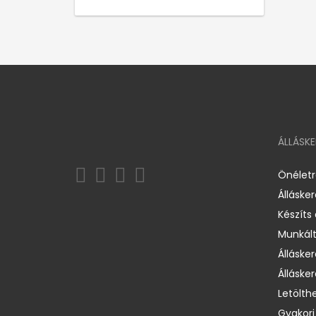
ÁLLÁSK
Önélet
Álláske
Készíts
Munkált
Állásker
Állásker
Letölth
Gyakori