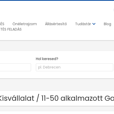
SÉS
Önéletrajzom
Állásértesítő
Blog
Tudástár
ETÉS FELADÁS
Hol keresed?
Kisvállalat / 11-50 alkalmazott