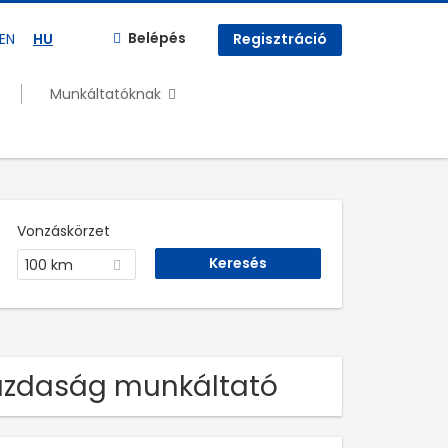
Belépés
EN
HU
Regisztráció
Munkáltatóknak
Vonzáskörzet
100 km
 Gazdaság munkáltató