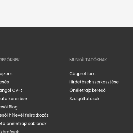
ERESŐKNEK
MUNKÁLTATÓKNAK
rajzom
Cégprofilom
resés
Hirdetések szerkesztése
 angol CV-t
Önéletrajz kereső
ató keresése
Szolgáltatások
esői Blog
esői hírlevél feliratkozás
ető önéletrajz sablonok
 kérdések