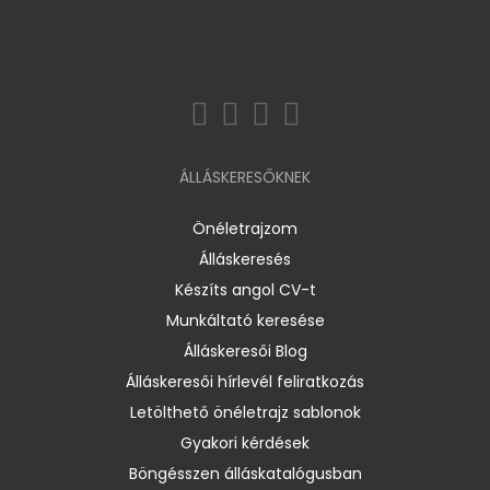
ÁLLÁSKERESŐKNEK
Önéletrajzom
Álláskeresés
Készíts angol CV-t
Munkáltató keresése
Álláskeresői Blog
Álláskeresői hírlevél feliratkozás
Letölthető önéletrajz sablonok
Gyakori kérdések
Böngésszen álláskatalógusban