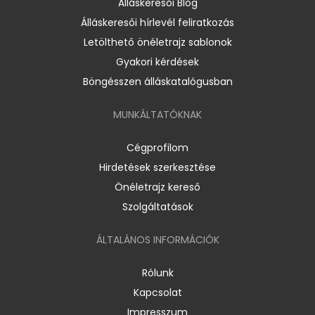
Álláskeresői Blog
Álláskeresői hírlevél feliratkozás
Letölthető önéletrajz sablonok
Gyakori kérdések
Böngésszen álláskatalógusban
MUNKÁLTATÓKNAK
Cégprofilom
Hirdetések szerkesztése
Önéletrajz kereső
Szolgáltatások
ÁLTALÁNOS INFORMÁCIÓK
Rólunk
Kapcsolat
Impresszum