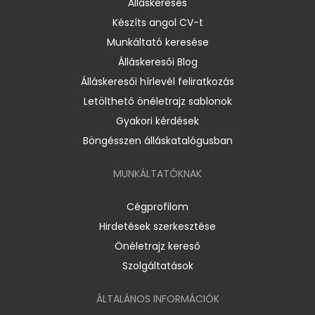
Álláskeresés
Készíts angol CV-t
Munkáltató keresése
Álláskeresői Blog
Álláskeresői hírlevél feliratkozás
Letölthető önéletrajz sablonok
Gyakori kérdések
Böngésszen álláskatalógusban
MUNKÁLTATÓKNAK
Cégprofilom
Hirdetések szerkesztése
Önéletrajz kereső
Szolgáltatások
ÁLTALÁNOS INFORMÁCIÓK