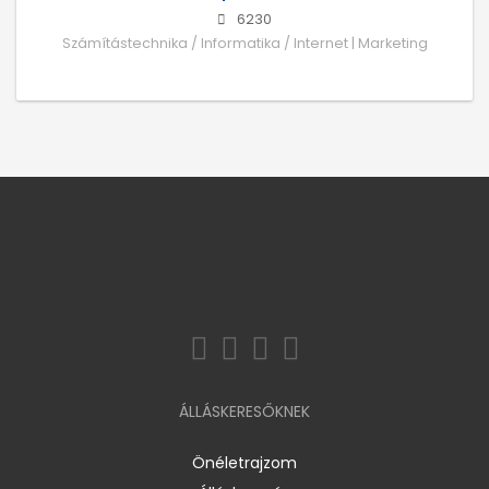
6230
Számítástechnika / Informatika / Internet | Marketing
ÁLLÁSKERESŐKNEK
Önéletrajzom