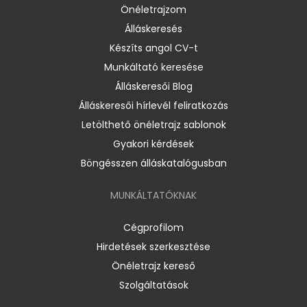
Önéletrajzom
Álláskeresés
Készíts angol CV-t
Munkáltató keresése
Álláskeresői Blog
Álláskeresői hírlevél feliratkozás
Letölthető önéletrajz sablonok
Gyakori kérdések
Böngésszen álláskatalógusban
MUNKÁLTATÓKNAK
Cégprofilom
Hirdetések szerkesztése
Önéletrajz kereső
Szolgáltatások