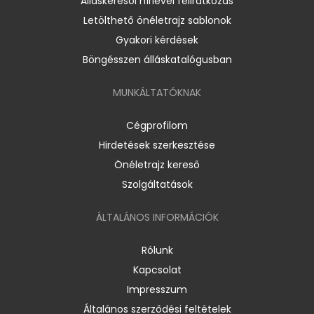
Álláskeresői hírlevél feliratkozás
Letölthető önéletrajz sablonok
Gyakori kérdések
Böngésszen álláskatalógusban
MUNKÁLTATÓKNAK
Cégprofilom
Hirdetések szerkesztése
Önéletrajz kereső
Szolgáltatások
ÁLTALÁNOS INFORMÁCIÓK
Rólunk
Kapcsolat
Impresszum
Általános szerződési feltételek