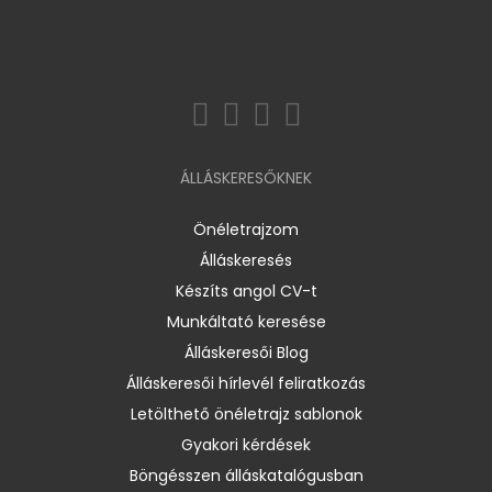
ÁLLÁSKERESŐKNEK
Önéletrajzom
Álláskeresés
Készíts angol CV-t
Munkáltató keresése
Álláskeresői Blog
Álláskeresői hírlevél feliratkozás
Letölthető önéletrajz sablonok
Gyakori kérdések
Böngésszen álláskatalógusban