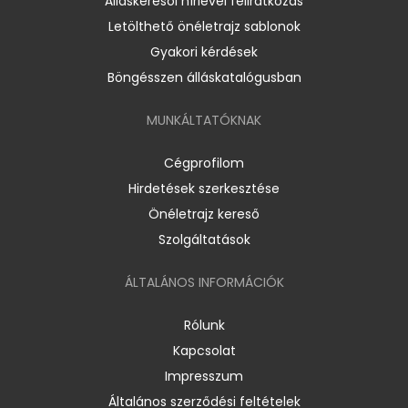
Álláskeresői hírlevél feliratkozás
Letölthető önéletrajz sablonok
Gyakori kérdések
Böngésszen álláskatalógusban
MUNKÁLTATÓKNAK
Cégprofilom
Hirdetések szerkesztése
Önéletrajz kereső
Szolgáltatások
ÁLTALÁNOS INFORMÁCIÓK
Rólunk
Kapcsolat
Impresszum
Általános szerződési feltételek