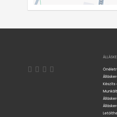
ÁLLÁSK
Önélet
Álláske
Készíts
Munkált
Állásker
Állásker
Letölth