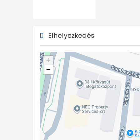
Elhelyezkedés
+
−