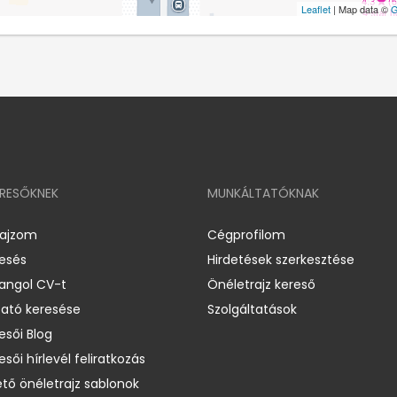
Leaflet
| Map data ©
G
ERESŐKNEK
MUNKÁLTATÓKNAK
rajzom
Cégprofilom
resés
Hirdetések szerkesztése
 angol CV-t
Önéletrajz kereső
ató keresése
Szolgáltatások
esői Blog
esői hírlevél feliratkozás
ető önéletrajz sablonok