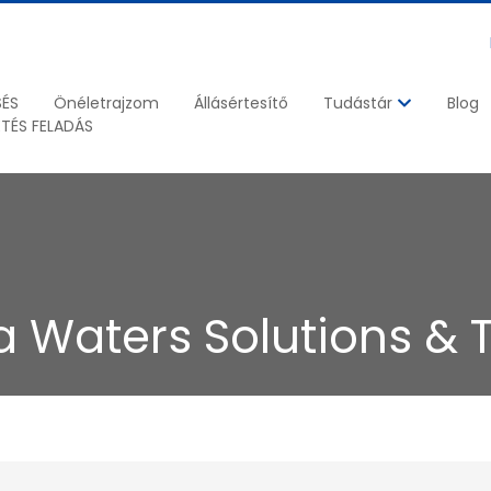
SÉS
Önéletrajzom
Állásértesítő
Blog
Tudástár
ETÉS FELADÁS
a Waters Solutions & 