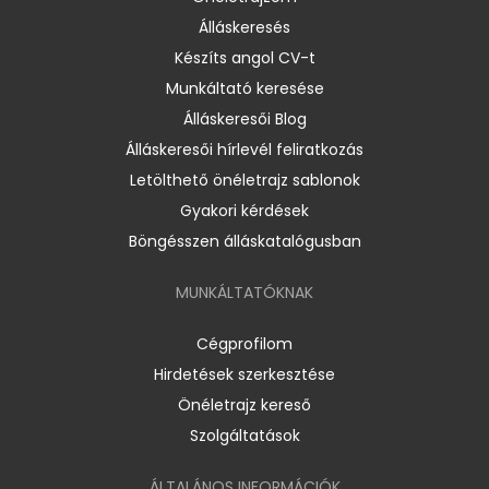
Álláskeresés
Készíts angol CV-t
Munkáltató keresése
Álláskeresői Blog
Álláskeresői hírlevél feliratkozás
Letölthető önéletrajz sablonok
Gyakori kérdések
Böngésszen álláskatalógusban
MUNKÁLTATÓKNAK
Cégprofilom
Hirdetések szerkesztése
Önéletrajz kereső
Szolgáltatások
ÁLTALÁNOS INFORMÁCIÓK