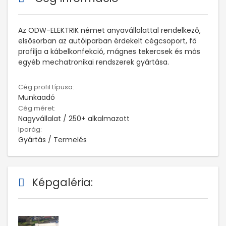
Az ODW-ELEKTRIK német anyavállalattal rendelkező,
elsősorban az autóiparban érdekelt cégcsoport, fő
profilja a kábelkonfekció, mágnes tekercsek és más
egyéb mechatronikai rendszerek gyártása.
Cég profil típusa:
Munkaadó
Cég méret:
Nagyvállalat / 250+ alkalmazott
Iparág:
Gyártás / Termelés
Képgaléria: