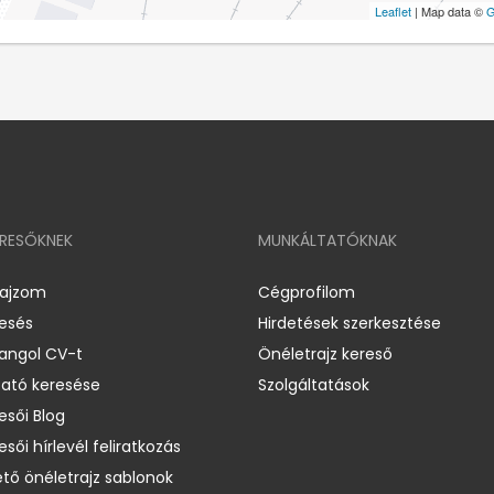
Leaflet
| Map data ©
G
ERESŐKNEK
MUNKÁLTATÓKNAK
rajzom
Cégprofilom
resés
Hirdetések szerkesztése
 angol CV-t
Önéletrajz kereső
ató keresése
Szolgáltatások
esői Blog
esői hírlevél feliratkozás
ető önéletrajz sablonok