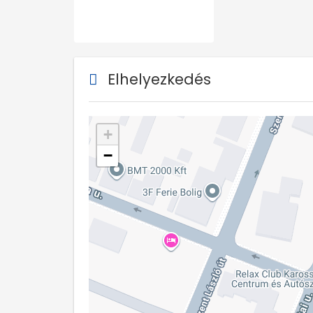
Elhelyezkedés
+
−