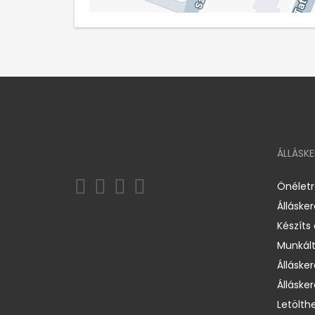
ÁLLÁSK
Önélet
Álláske
Készíts
Munkált
Állásker
Állásker
Letölth