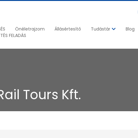
SÉS
Önéletrajzom
Állásértesítő
Blog
Tudástár
ETÉS FELADÁS
ail Tours Kft.