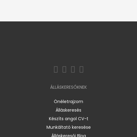
ÁLLÁSKERESŐKNEK
Önéletrajzom
Álláskeresés
Készíts angol CV-t
Munkáltató keresése
Álláskeresői Blog