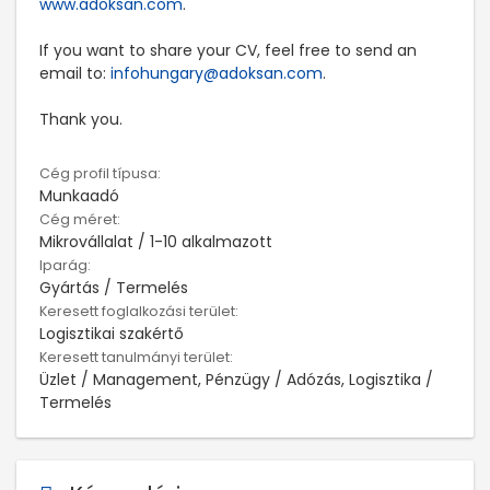
www.adoksan.com
.
If you want to share your CV, feel free to send an
email to:
infohungary@adoksan.com
.
Thank you.
Cég profil típusa:
Munkaadó
Cég méret:
Mikrovállalat / 1-10 alkalmazott
Iparág:
Gyártás / Termelés
Keresett foglalkozási terület:
Logisztikai szakértő
Keresett tanulmányi terület:
Üzlet / Management, Pénzügy / Adózás, Logisztika /
Termelés