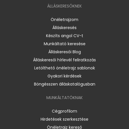
ÁLLÁSKERESŐKNEK
Önéletrajzom
Álláskeresés
Készíts angol CV-t
Munkáltató keresése
Álláskeresői Blog
Álláskeresői hírlevél feliratkozás
Letölthető önéletrajz sablonok
Gyakori kérdések
Böngésszen álláskatalógusban
MUNKÁLTATÓKNAK
Cégprofilom
Hirdetések szerkesztése
Önéletrajz kereső