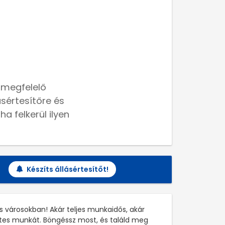
 megfelelő
lásértesítőre és
a felkerül ilyen
Készíts állásértesítőt!
s városokban! Akár teljes munkaidős, akár
etes munkát. Böngéssz most, és találd meg