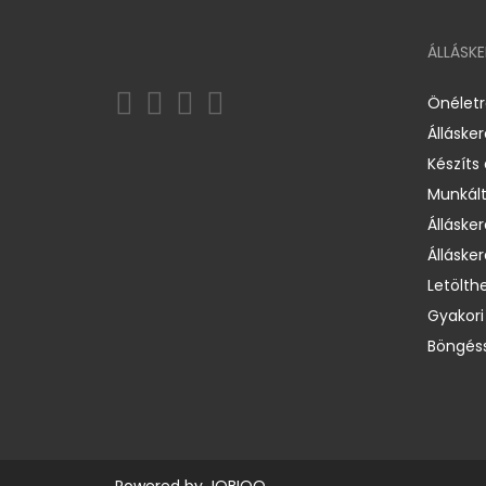
ÁLLÁSK
Önélet
Álláske
Készíts
Munkált
Állásker
Állásker
Letölth
Gyakori
Böngéss