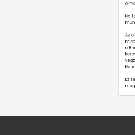
álma
Ne f
munk
Az o
mint
a Be
kere
végz
Ne í
Ez s
megf