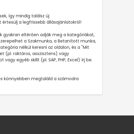
ek, így mindig találsz új
értesülj a legfrissebb állásajánlatokról!
ők gyakran eltérően adják meg a kategóriákat,
 szerepelhet a Szakmunka, a Betanított munka,
tegória nélkül keresni az oldalon, és a "Mit
t (pl. raktáros, asszisztens) vagy
gy egyéb skillt (pl. SAP, PHP, Excel) írj be.
n, és könnyebben megtaláld a számodra