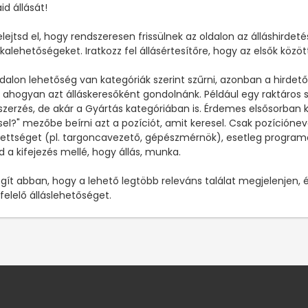
id állását!
elejtsd el, hogy rendszeresen frissülnek az oldalon az álláshirdetés
alehetőségeket. Iratkozz fel állásértesítőre, hogy az elsők között 
ldalon lehetőség van kategóriák szerint szűrni, azonban a hirdet
 ahogyan azt álláskeresőként gondolnánk. Például egy raktáros
szerzés, de akár a Gyártás kategóriában is. Érdemes elsősorban ka
sel?" mezőbe beírni azt a pozíciót, amit keresel. Csak pozícióneve
ettséget (pl. targoncavezető, gépészmérnök), esetleg programot va
rd a kifejezés mellé, hogy állás, munka.
egít abban, hogy a lehető legtöbb releváns találat megjelenje
elelő álláslehetőséget.