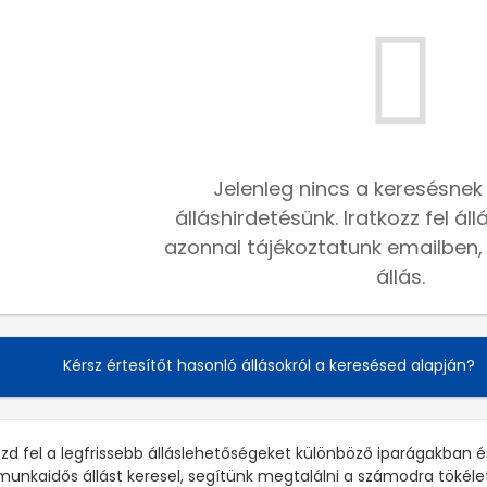
Jelenleg nincs a keresésnek
álláshirdetésünk. Iratkozz fel ál
azonnal tájékoztatunk emailben, h
állás.
Kérsz értesítőt hasonló állásokról a keresésed alapján?
zd fel a legfrissebb álláslehetőségeket különböző iparágakban é
munkaidős állást keresel, segítünk megtalálni a számodra tökél