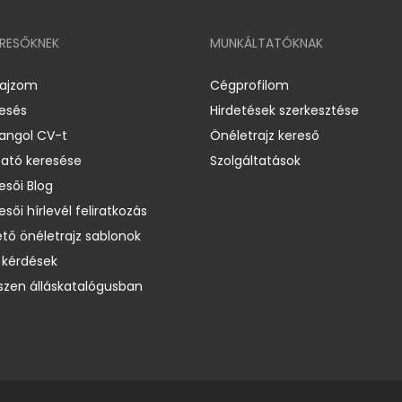
ERESŐKNEK
MUNKÁLTATÓKNAK
rajzom
Cégprofilom
resés
Hirdetések szerkesztése
 angol CV-t
Önéletrajz kereső
ató keresése
Szolgáltatások
esői Blog
esői hírlevél feliratkozás
ető önéletrajz sablonok
 kérdések
zen álláskatalógusban