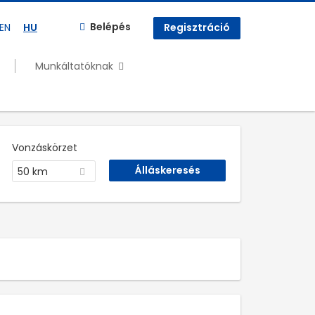
Belépés
EN
HU
Regisztráció
Munkáltatóknak
Vonzáskörzet
50 km