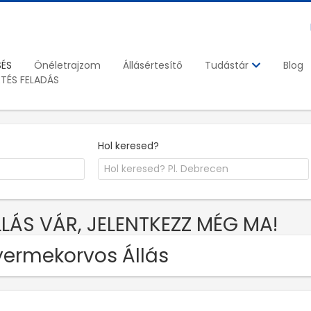
SÉS
Önéletrajzom
Állásértesítő
Blog
Tudástár
ETÉS FELADÁS
Hol keresed?
LLÁS VÁR, JELENTKEZZ MÉG MA!
ermekorvos Állás