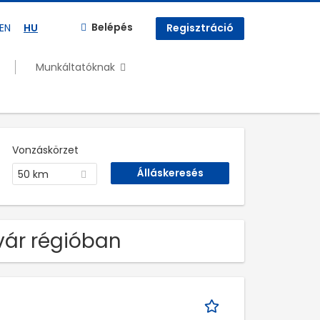
Belépés
EN
HU
Regisztráció
Munkáltatóknak
Vonzáskörzet
50 km
rvár régióban