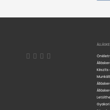
ÁLLÁSK
Önélet
Álláske
Készíts
Munkált
Állásker
Állásker
Letölth
Gyakori