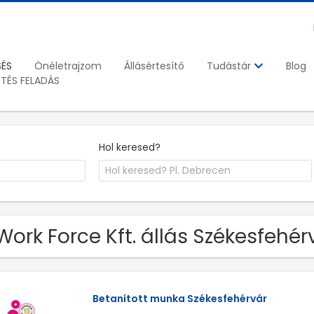
SÉS
Önéletrajzom
Állásértesítő
Blog
Tudástár
ETÉS FELADÁS
Hol keresed?
Work Force Kft. állás Székesfehé
Betanított munka Székesfehérvár