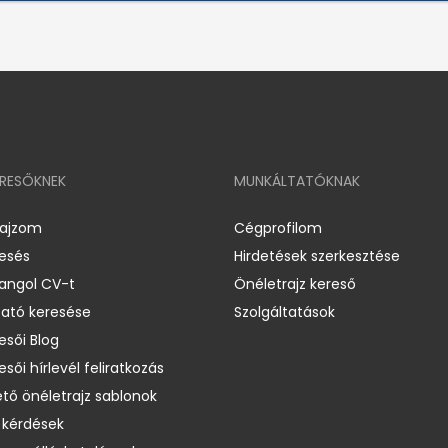
ERESŐKNEK
MUNKÁLTATÓKNAK
rajzom
Cégprofilom
resés
Hirdetések szerkesztése
 angol CV-t
Önéletrajz kereső
ató keresése
Szolgáltatások
esői Blog
esői hírlevél feliratkozás
ető önéletrajz sablonok
 kérdések