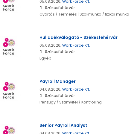
05.08.2026,
Work Force Kft.
Székesfehérvár
Gyártás / Termelés | Szakmunka / fizikai munka
Hulladékválogató - Székesfehérvár
05.08.2026,
Work Force Kft.
Székesfehérvár
Egyéb
Payroll Manager
04.08.2026,
Work Force Kft.
Székesfehérvár
Pénzügy / Számvitel / Kontrolling
Senior Payroll Analyst
04.08.2026,
Work Force Kft.