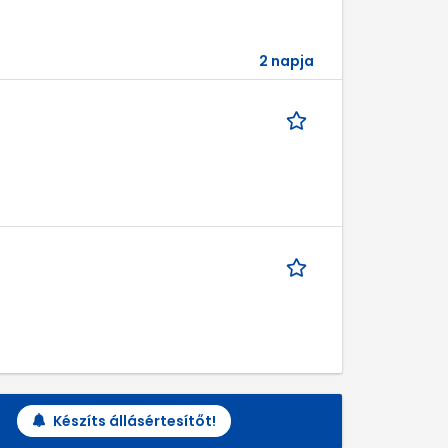
2 napja
Készíts állásértesítőt!