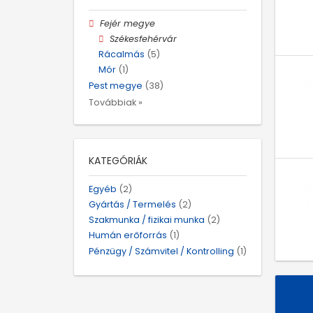
Fejér megye
Székesfehérvár
Rácalmás
(5)
Mór
(1)
Pest megye
(38)
Továbbiak »
KATEGÓRIÁK
Egyéb
(2)
Gyártás / Termelés
(2)
Szakmunka / fizikai munka
(2)
Humán erőforrás
(1)
Pénzügy / Számvitel / Kontrolling
(1)