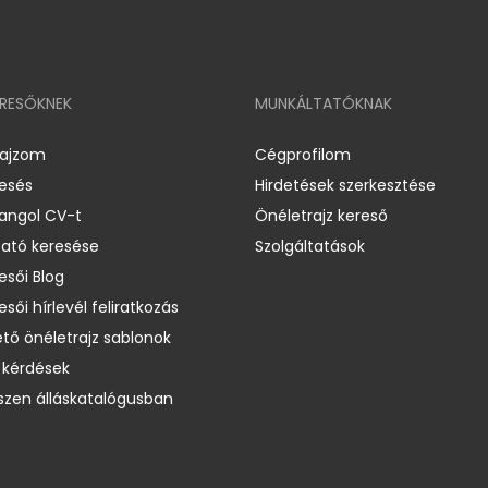
ERESŐKNEK
MUNKÁLTATÓKNAK
rajzom
Cégprofilom
resés
Hirdetések szerkesztése
 angol CV-t
Önéletrajz kereső
ató keresése
Szolgáltatások
esői Blog
esői hírlevél feliratkozás
ető önéletrajz sablonok
 kérdések
zen álláskatalógusban