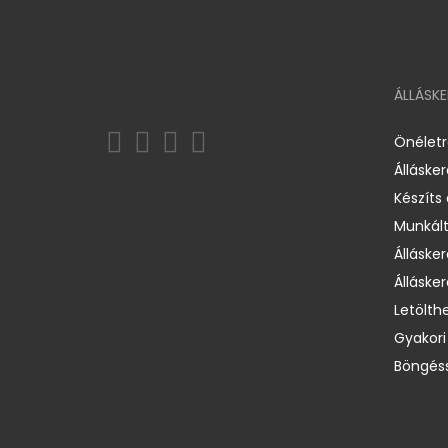
ÁLLÁSK
Önélet
Álláske
Készíts
Munkált
Állásker
Állásker
Letölth
Gyakori
Böngéss