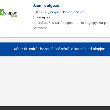
Üzemi dolgozó
31.07.2026,
Viapan „Dologidő” Kft.
Kerepes
Betanított / Fizikai / Segédmunka | Gyógyszeripar
Termelés
Kérsz értesítőt hasonló állásokról a keresésed alapján?