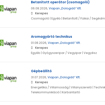
Betanított operátor (csomagoló)
06.08.2026,
Viapan „Dologidő” Kft.
Kerepes
Csomagoló | Egyéb | Betanított / Fizikai / Segéd
Aromagyártó technikus
01.08.2026,
Viapan „Dologidő” Kft.
Kerepes
Egyéb | Gyógyszeripar / Vegyipar | Vegyész
Gépbeállító
31.07.2026,
Viapan „Dologidő” Kft.
Kerepes
Energetika / Villamosság | Villanyszerelő | Techniku
Telekommunikáció | Karbantartó