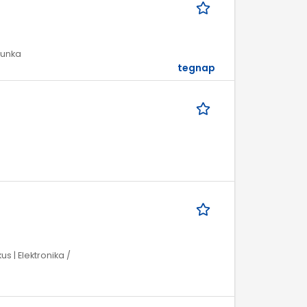
munka
tegnap
s | Elektronika /