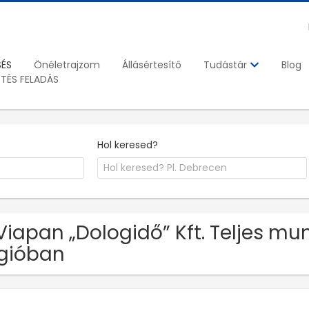
SÉS
Önéletrajzom
Állásértesítő
Blog
Tudástár
ETÉS FELADÁS
Hol keresed?
Viapan „Dologidő” Kft. Teljes mu
gióban