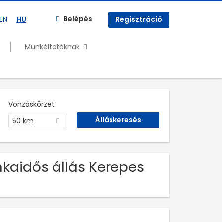
Belépés
EN
HU
Regisztráció
Munkáltatóknak
Vonzáskörzet
50 km
nkaidős állás Kerepes