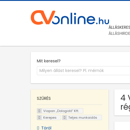
ÁLLÁSKERE
ÁLLÁSHIRD
Mit keresel?
4 
SZŰRÉS
ré
Viapan „Dologidő” Kft.
Kerepes
Teljes munkaidős
Töröl