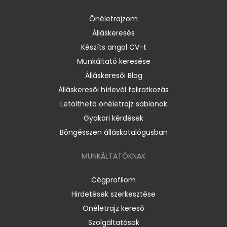
Önéletrajzom
Álláskeresés
Készíts angol CV-t
Munkáltató keresése
Álláskeresői Blog
Álláskeresői hírlevél feliratkozás
Letölthető önéletrajz sablonok
Gyakori kérdések
Böngésszen álláskatalógusban
MUNKÁLTATÓKNAK
Cégprofilom
Hirdetések szerkesztése
Önéletrajz kereső
Szolgáltatások