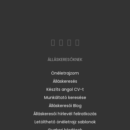
ÁLLÁSKERESŐKNEK
Önéletrajzom
Álláskeresés
Készíts angol CV-t
Munkáltató keresése
Álláskeresői Blog
Álláskeresői hírlevél feliratkozás
Letölthető önéletrajz sablonok
Gyakori kérdések