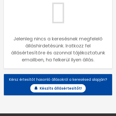
Jelenleg nincs a keresésnek megfelelő
álláshirdetésünk. Iratkozz fel
állásértesítőre és azonnal tájékoztatunk
emailben, ha felkerül ilyen állás.
Kérsz értesítőt hasonló állásokról a keresésed alapján?
Készíts állásértesítőt!