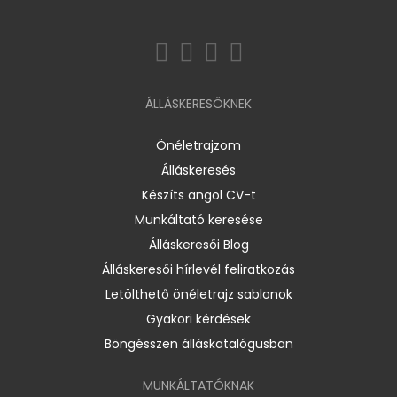
ÁLLÁSKERESŐKNEK
Önéletrajzom
Álláskeresés
Készíts angol CV-t
Munkáltató keresése
Álláskeresői Blog
Álláskeresői hírlevél feliratkozás
Letölthető önéletrajz sablonok
Gyakori kérdések
Böngésszen álláskatalógusban
MUNKÁLTATÓKNAK