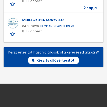
Budapest
2 napja
MÉRLEGKÉPES KÖNYVELŐ
04.08.2026,
BECK AND PARTNERS Kft.
Budapest
Kérsz értesítőt hasonló állásokról a keresésed alapján?
Készíts állásértesítőt!