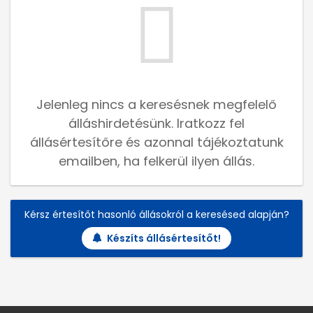
Jelenleg nincs a keresésnek megfelelő
álláshirdetésünk. Iratkozz fel
állásértesítőre és azonnal tájékoztatunk
emailben, ha felkerül ilyen állás.
Kérsz értesítőt hasonló állásokról a keresésed alapján?
Készíts állásértesítőt!