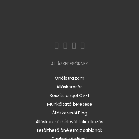
ÁLLÁSKERESŐKNEK
Önéletrajzom
Álláskeresés
Készíts angol CV-t
Munkáltató keresése
Álláskeresői Blog
Álláskeresői hírlevél feliratkozás
Letölthető önéletrajz sablonok
Gyakori kérdések