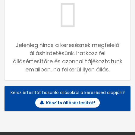
Jelenleg nincs a keresésnek megfelelő
álláshirdetésünk. Iratkozz fel
állásértesítőre és azonnal tájékoztatunk
emailben, ha felkerül ilyen állás.
Kérsz értesítőt hasonló állásokról a keresésed alapján?
Készíts állásértesítőt!