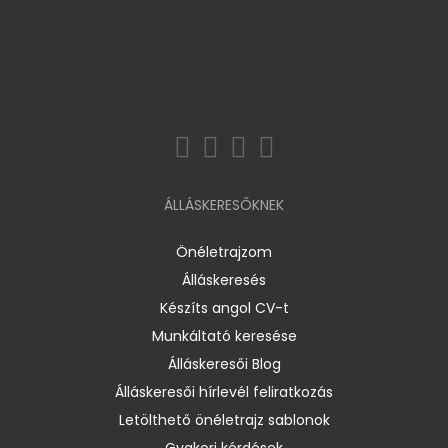
ÁLLÁSKERESŐKNEK
Önéletrajzom
Álláskeresés
Készíts angol CV-t
Munkáltató keresése
Álláskeresői Blog
Álláskeresői hírlevél feliratkozás
Letölthető önéletrajz sablonok
Gyakori kérdések