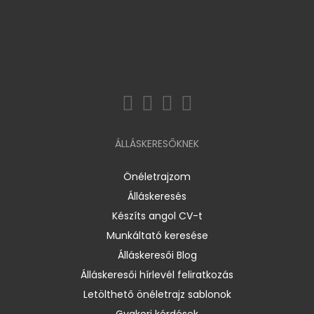
ÁLLÁSKERESŐKNEK
Önéletrajzom
Álláskeresés
Készíts angol CV-t
Munkáltató keresése
Álláskeresői Blog
Álláskeresői hírlevél feliratkozás
Letölthető önéletrajz sablonok
Gyakori kérdések