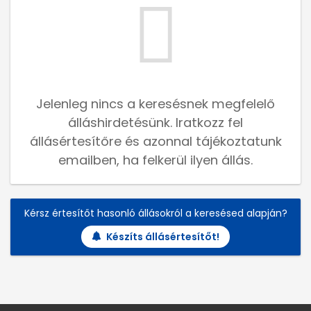
Jelenleg nincs a keresésnek megfelelő
álláshirdetésünk. Iratkozz fel
állásértesítőre és azonnal tájékoztatunk
emailben, ha felkerül ilyen állás.
Kérsz értesítőt hasonló állásokról a keresésed alapján?
Készíts állásértesítőt!