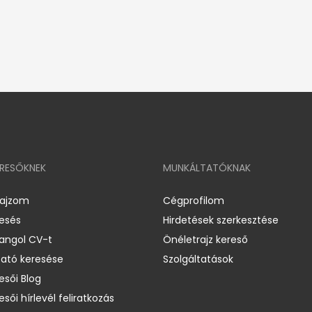
ERESŐKNEK
MUNKÁLTATÓKNAK
rajzom
Cégprofilom
resés
Hirdetések szerkesztése
 angol CV-t
Önéletrajz kereső
ató keresése
Szolgáltatások
esői Blog
esői hírlevél feliratkozás