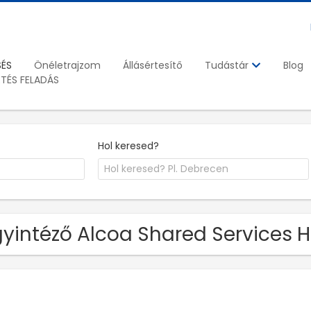
SÉS
Önéletrajzom
Állásértesítő
Blog
Tudástár
ETÉS FELADÁS
Hol keresed?
yintéző Alcoa Shared Services Hu