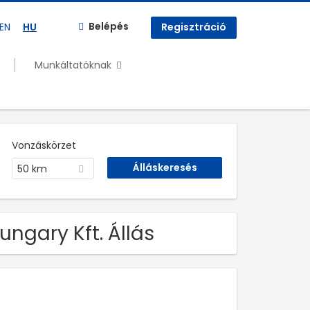
Belépés
EN
HU
Regisztráció
Munkáltatóknak
Vonzáskörzet
50 km
ngary Kft. Állás