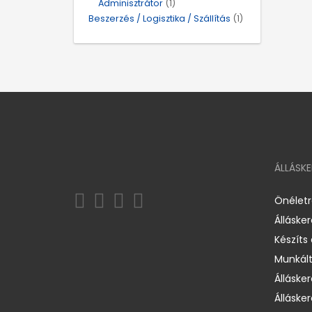
Adminisztrátor
(1)
Beszerzés / Logisztika / Szállítás
(1)
ÁLLÁSK
Önélet
Álláske
Készíts
Munkált
Állásker
Állásker