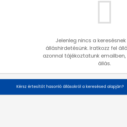
Jelenleg nincs a keresésnek
álláshirdetésünk. Iratkozz fel ál
azonnal tájékoztatunk emailben, h
állás.
Kérsz értesítőt hasonló állásokról a keresésed alapján?