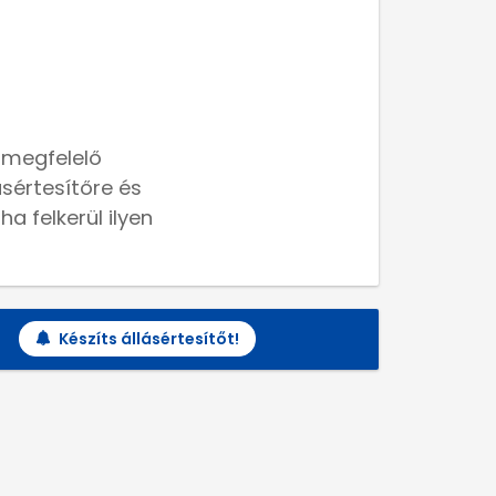
 megfelelő
lásértesítőre és
a felkerül ilyen
Készíts állásértesítőt!