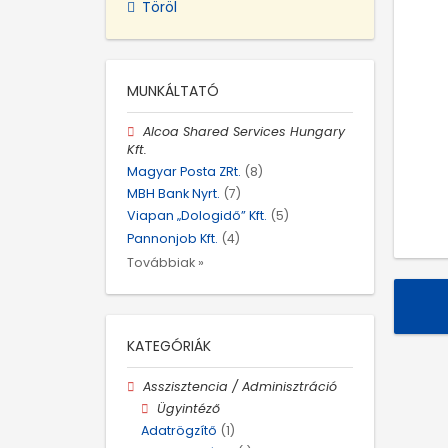
Töröl
MUNKÁLTATÓ
Alcoa Shared Services Hungary
Kft.
Magyar Posta ZRt.
(8)
MBH Bank Nyrt.
(7)
Viapan „Dologidő” Kft.
(5)
Pannonjob Kft.
(4)
Továbbiak »
KATEGÓRIÁK
Asszisztencia / Adminisztráció
Ügyintéző
Adatrögzítő
(1)