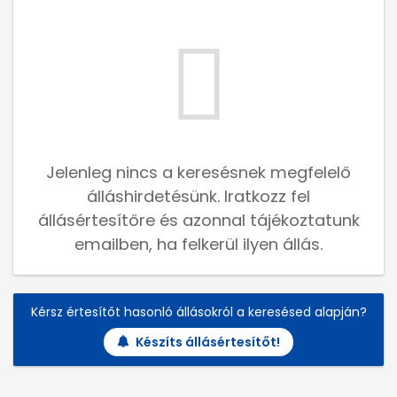
Jelenleg nincs a keresésnek megfelelő
álláshirdetésünk. Iratkozz fel
állásértesítőre és azonnal tájékoztatunk
emailben, ha felkerül ilyen állás.
Kérsz értesítőt hasonló állásokról a keresésed alapján?
Készíts állásértesítőt!