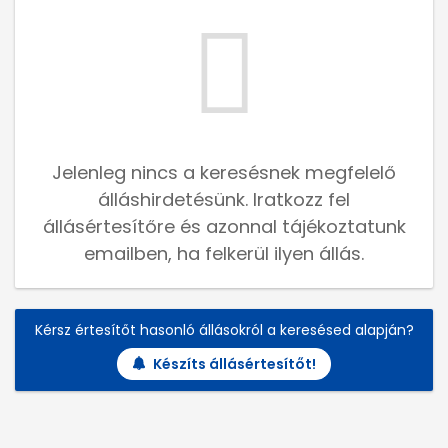
Jelenleg nincs a keresésnek megfelelő
álláshirdetésünk. Iratkozz fel
állásértesítőre és azonnal tájékoztatunk
emailben, ha felkerül ilyen állás.
Kérsz értesítőt hasonló állásokról a keresésed alapján?
Készíts állásértesítőt!