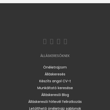
ÁLLÁSKERESŐKNEK
Önéletrajzom
Álláskeresés
Készíts angol CV-t
Munkáltató keresése
Álláskeresői Blog
Álláskeresői hírlevél feliratkozás
Letölthető önéletrajz sablonok